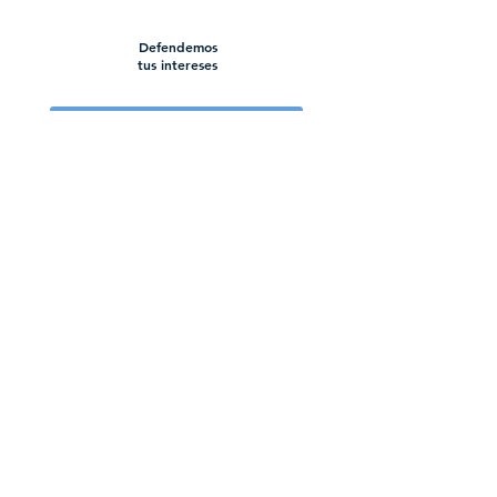
Defendemos
tus intereses
¿Cómo te asesoramos?
Conoce a nuestro equipo