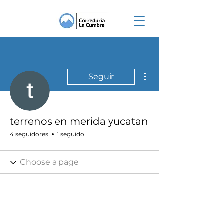
Más acciones
Seguir
terrenos en merida yucatan
4 seguidores
1 seguido