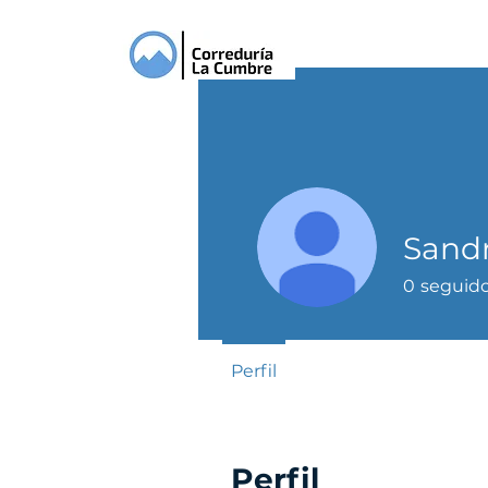
Sand
0
seguid
Perfil
Perfil