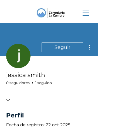
Más acciones
Seguir
jessica smith
0 seguidores
1 seguido
Perfil
Fecha de registro: 22 oct 2025